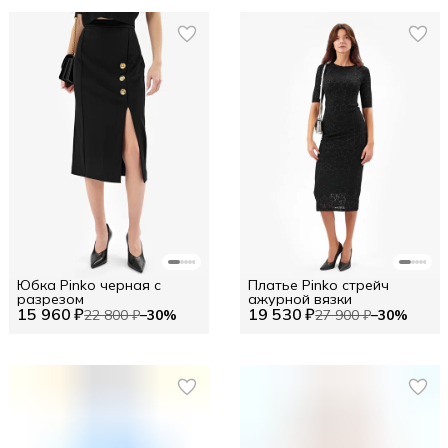
Юбка Pinko черная с
Платье Pinko стрейч
разрезом
ажурной вязки
15 960 ₽
19 530 ₽
22 800 ₽
−
30
%
27 900 ₽
−
30
%