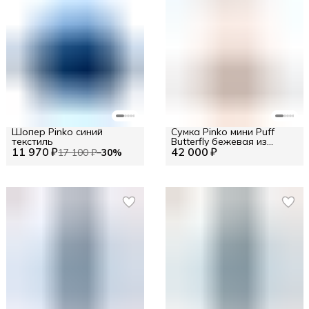
Шопер Pinko синий
Сумка Pinko мини Puff
текстиль
Butterfly бежевая из
11 970 ₽
42 000 ₽
соломы
17 100 ₽
−
30
%