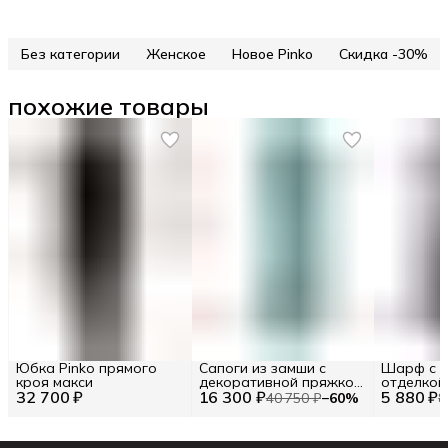
Без категории
Женское
Новое Pinko
Скидка -30%
похожие товары
Юбка Pinko прямого
Cапоги из замши с
Шарф с к
кроя макси
декоративной пряжкой
отделкой
32 700 ₽
16 300 ₽
Pinko RU 35.5 / EU 36 /
5 880 ₽
40 750 ₽
−
60
%
8
36