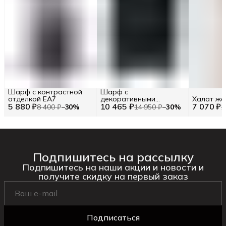
Шарф с контрастной
Шарф с
отделкой EA7
декоративными
Халат же
5 880 ₽
10 465 ₽
элементами TWINSET
7 070 ₽
8 400 ₽
−
30
%
14 950 ₽
−
30
%
1
Подпишитесь на рассылку
Подпишитесь на наши акции и новости и
получите скидку на первый заказ
Подписаться