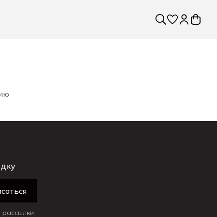
рию
идку
саться
 рассылки