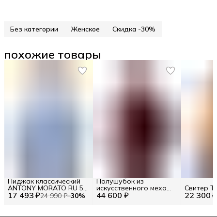
Без категории
Женское
Скидка -30%
похожие товары
Пиджак классический
Полушубок из
ANTONY MORATO RU 52
искусственного меха
Свитер Tw
17 493 ₽
/ EU 50 / L
44 600 ₽
Twinset
22 300 
24 990 ₽
−
30
%