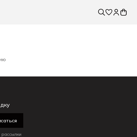
рию
идку
саться
 рассылки