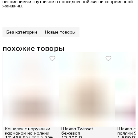
незаменимым спутником в повседневной жизни современной
женщины.
Без категории
Новые товары
похожие товары
Кошелек с наружным
Шляпа Twinset
Шляпа с 
карманом на молнии
бежевая
полями S
17 465 ₽
12 300 ₽
1 580 ₽