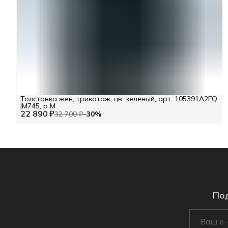
Толстовка жен, трикотаж, цв. зеленый, арт. 105391A2FQ
|М745, р M
22 890 ₽
32 700 ₽
−
30
%
Под