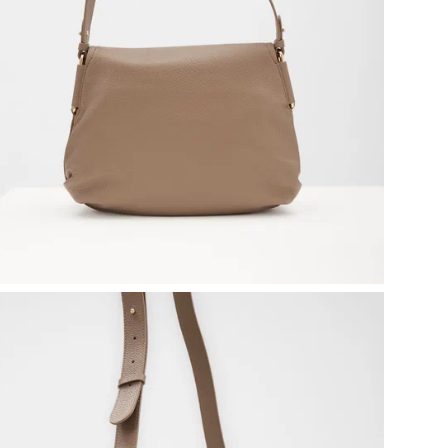
Эта
ваш
вне
обе
кач