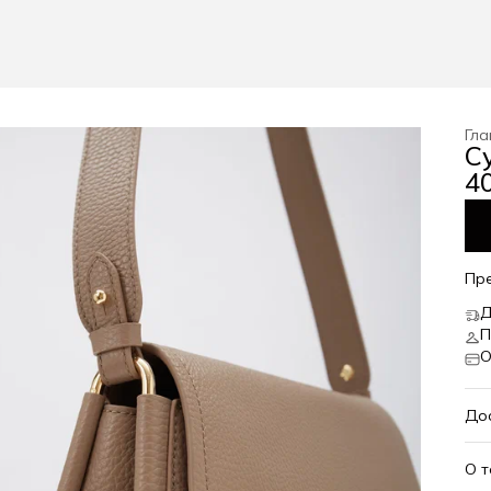
Гла
С
40
Пр
Д
П
О
До
О 