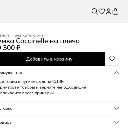
вная
›
Без категории
умка Coccinelle на плечо
 300 ₽
Добавить в корзину
еимущества
оставим в пункты выдачи СДЭК
римерьте товары и верните неподходящие
плаивайте после примерки
ставка
товаре