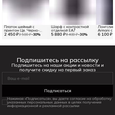
Платок шейный с
Шарф с контрастной
Лонгслив
принтом Цв. Черно-
отделкой EA7
Armani с
2 450 ₽
белый
5 880 ₽
6 100 ₽
логотипо
3 500 ₽
−
30
%
8 400 ₽
−
30
%
Подпишитесь на рассылку
Подпишитесь на наши акции и новости и
получите скидку на первый заказ
Подписаться
Нажимая «Подписаться», вы даете согласие на обработку
указанных персональных данных в целях получения
информационной и рекламной рассылки