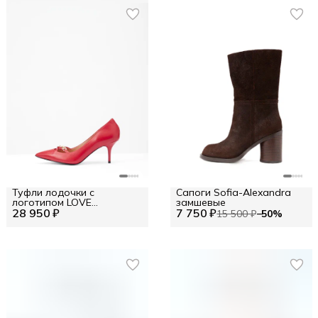
Туфли лодочки с
Сапоги Sofia-Alexandra
логотипом LOVE
замшевые
28 950 ₽
MOSCHINO
7 750 ₽
15 500 ₽
−
50
%