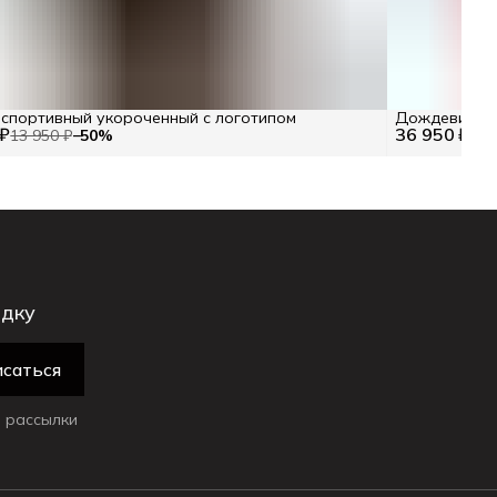
спортивный укороченный с логотипом
Дождевик с м
 ₽
36 950 ₽
13 950 ₽
−
50
%
идку
саться
 рассылки