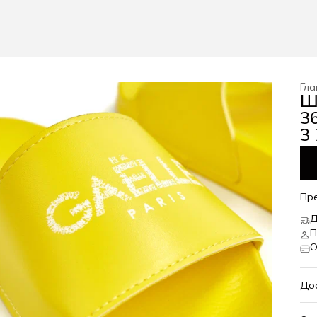
Гла
Ш
36
3 
Пр
Д
П
О
До