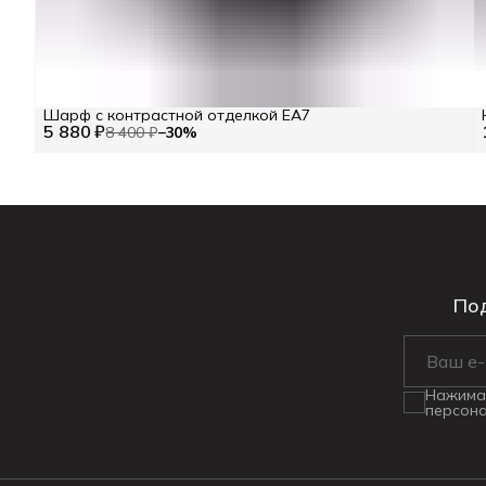
Шарф с контрастной отделкой EA7
5 880 ₽
8 400 ₽
−
30
%
Под
Нажимая
персона