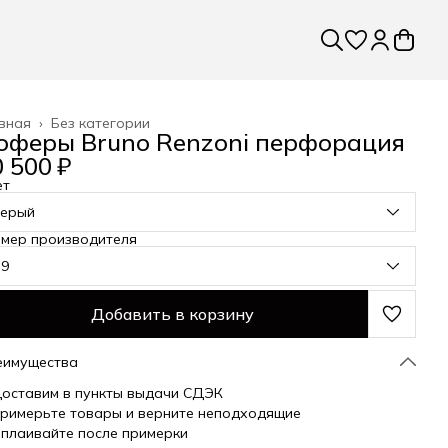
вная
›
Без категории
оферы Bruno Renzoni перфорация
 500 ₽
ет
серый
змер производителя
39
Добавить в корзину
еимущества
оставим в пункты выдачи СДЭК
римерьте товары и верните неподходящие
плаивайте после примерки