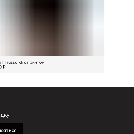
т Trussardi с принтом
0 ₽
идку
саться