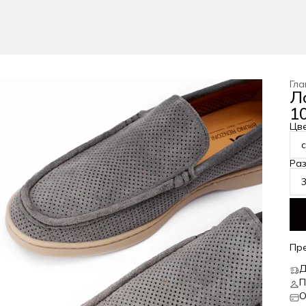
Гла
Л
10
Цв
Ра
Пр
Д
П
О