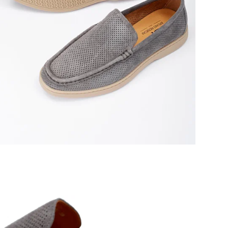
Эти
впи
сти
при
орт
исп
гар
пов
Иде
чув
тех