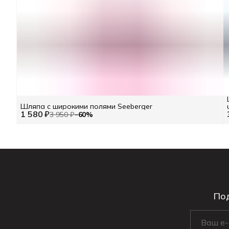
Шляпа с широкими полями Seeberger
1 580 ₽
3 950 ₽
−
60
%
Под