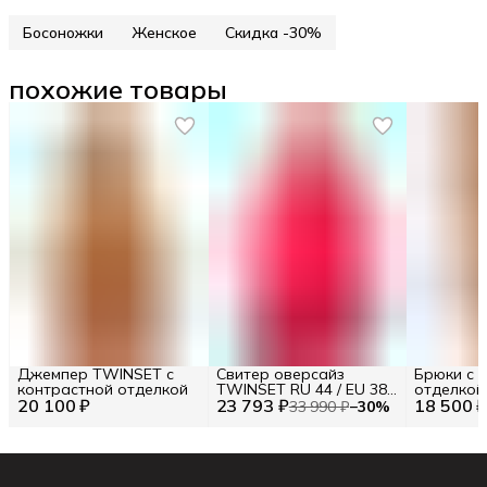
Босоножки
Женское
Скидка -30%
похожие товары
Джемпер TWINSET с
Свитер оверсайз
Брюки с 
контрастной отделкой
TWINSET RU 44 / EU 38 /
отделкой
20 100 ₽
23 793 ₽
S
18 500 
33 990 ₽
−
30
%