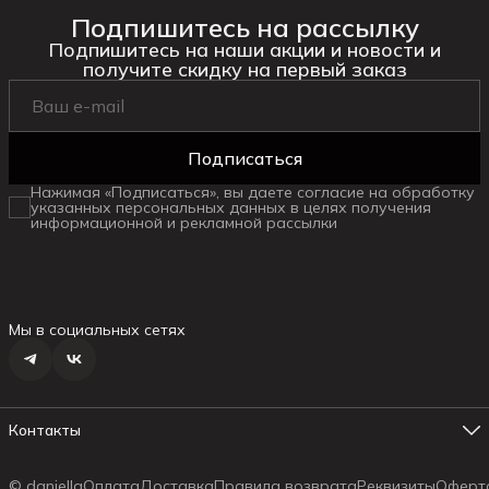
Подпишитесь на рассылку
Подпишитесь на наши акции и новости и
получите скидку на первый заказ
Подписаться
Нажимая «Подписаться», вы даете согласие на обработку
указанных персональных данных в целях получения
информационной и рекламной рассылки
Мы в социальных сетях
Контакты
Адрес магазина №1
г. Ялта ул.Маршака, 6
© daniella
Оплата
Доставка
Правила возврата
Реквизиты
Оферт
Телефон менеджера