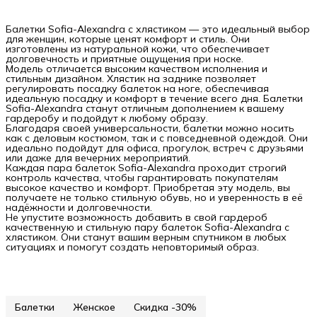
Балетки Sofia-Alexandra с хлястиком — это идеальный выбор
для женщин, которые ценят комфорт и стиль. Они
изготовлены из натуральной кожи, что обеспечивает
долговечность и приятные ощущения при носке.
Модель отличается высоким качеством исполнения и
стильным дизайном. Хлястик на заднике позволяет
регулировать посадку балеток на ноге, обеспечивая
идеальную посадку и комфорт в течение всего дня. Балетки
Sofia-Alexandra станут отличным дополнением к вашему
гардеробу и подойдут к любому образу.
Благодаря своей универсальности, балетки можно носить
как с деловым костюмом, так и с повседневной одеждой. Они
идеально подойдут для офиса, прогулок, встреч с друзьями
или даже для вечерних мероприятий.
Каждая пара балеток Sofia-Alexandra проходит строгий
контроль качества, чтобы гарантировать покупателям
высокое качество и комфорт. Приобретая эту модель, вы
получаете не только стильную обувь, но и уверенность в её
надёжности и долговечности.
Не упустите возможность добавить в свой гардероб
качественную и стильную пару балеток Sofia-Alexandra с
хлястиком. Они станут вашим верным спутником в любых
ситуациях и помогут создать неповторимый образ.
Балетки
Женское
Скидка -30%