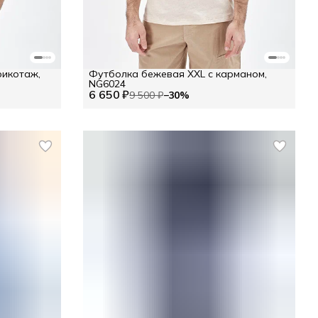
рикотаж,
Футболка бежевая XXL с карманом,
NG6024
6 650 ₽
9 500 ₽
−
30
%