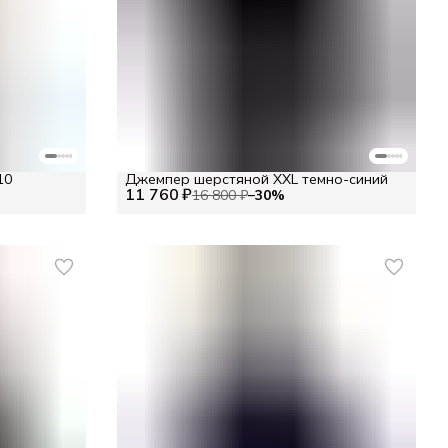
10
Джемпер шерстяной XXL темно-синий
11 760 ₽
16 800 ₽
−
30
%