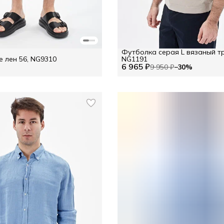
Футболка серая L вязаный т
 лен 56, NG9310
NG1191
6 965 ₽
9 950 ₽
−
30
%