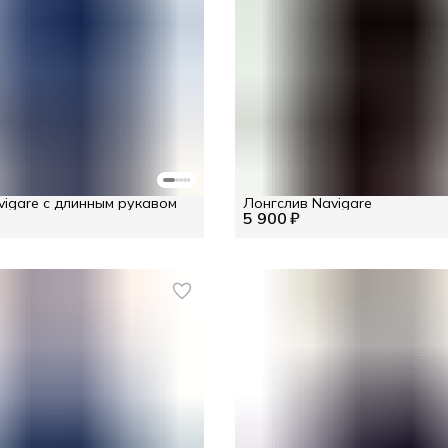
igare с длинным рукавом
Лонгслив Navigare
5 900 ₽