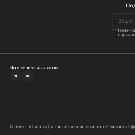
Под
Нажимая
персона
Мы в социальных сетях
© daniella
Оплата
Доставка
Правила возврата
Реквизиты
Оф