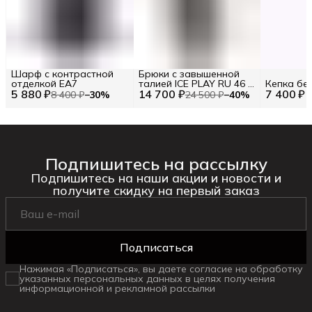
Шарф с контрастной
Брюки с завышенной
отделкой EA7
талией ICE PLAY RU 46 /
Кепка бе
5 880 ₽
14 700 ₽
EU 40 / M
7 400 ₽
8 400 ₽
−
30
%
24 500 ₽
−
40
%
Подпишитесь на рассылку
Подпишитесь на наши акции и новости и
получите скидку на первый заказ
Подписаться
Нажимая «Подписаться», вы даете согласие на обработку
указанных персональных данных в целях получения
информационной и рекламной рассылки