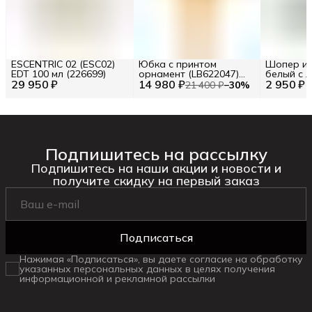
ESCENTRIC 02 (ESC02)
Юбка с принтом
Шопер из
EDT 100 мл (226699)
орнамент (LB622047)
белый с л
29 950 ₽
14 980 ₽
Размер S (INT) Цв.
2 950 ₽
BA23-06
21 400 ₽
−
30
%
Желтый (277120)
Подпишитесь на рассылку
Подпишитесь на наши акции и новости и
получите скидку на первый заказ
Подписаться
Нажимая «Подписаться», вы даете согласие на обработку
указанных персональных данных в целях получения
информационной и рекламной рассылки