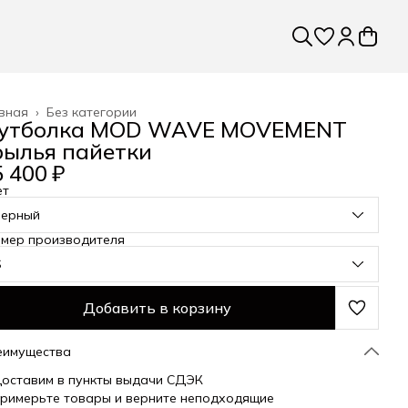
вная
›
Без категории
утболка MOD WAVE MOVEMENT
рылья пайетки
 400 ₽
ет
черный
змер производителя
S
Добавить в корзину
еимущества
оставим в пункты выдачи СДЭК
римерьте товары и верните неподходящие