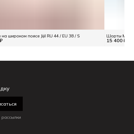
а широком поясе Jijil RU 44 / EU 38 / S
Шорты MOD 
 ₽
15 400 ₽
идку
саться
 рассылки