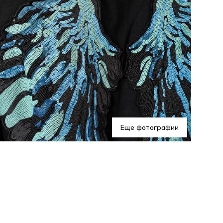
Эта
про
уни
шор
сти
Еще фотографии