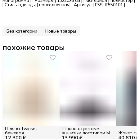
монограмма | | Размеры | 13x20x6 см | | Материал | полиэстер |
| Стиль одежды | повседневная| | Артикул | E5SHF550101 |
Без категории
Новые товары
похожие товары
Шляпа Twinset
Шляпа с цветным
бежевая
вышитым логотипом M
Жакет си
12 300 ₽
13 990 ₽
INT / Цв. Чёрный
40 810 