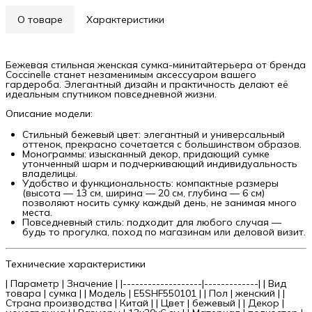
О товаре
Характеристики
Бежевая стильная женская сумка-минитайтерьера от бренда
Coccinelle станет незаменимым аксессуаром вашего
гардероба. Элегантный дизайн и практичность делают её
идеальным спутником повседневной жизни.
Описание модели:
Стильный бежевый цвет: элегантный и универсальный
оттенок, прекрасно сочетается с большинством образов.
Монограммы: изысканный декор, придающий сумке
утонченный шарм и подчеркивающий индивидуальность
владелицы.
Удобство и функциональность: компактные размеры
(высота — 13 см, ширина — 20 см, глубина — 6 см)
позволяют носить сумку каждый день, не занимая много
места.
Повседневный стиль: подходит для любого случая —
будь то прогулка, поход по магазинам или деловой визит.
Технические характеристики
| Параметр | Значение | |
-------------------|-------------| | Вид
товара | сумка | | Модель | E5SHF550101 | | Пол | женский | |
Страна производства | Китай | | Цвет | бежевый | | Декор |