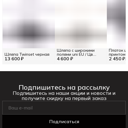
Шляпа с широкими
Платок ш
Шляпа Twinset черная
полями uni EU / Цв.
принтом 
13 600 ₽
4 600 ₽
Чёрный
2 450 ₽
белый
3
Подпишитесь на рассылку
Подпишитесь на наши акции и новости и
получите скидку на первый заказ
Подписаться