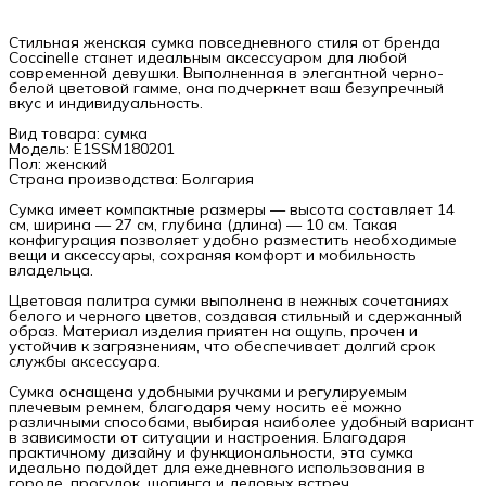
Стильная женская сумка повседневного стиля от бренда
Coccinelle станет идеальным аксессуаром для любой
современной девушки. Выполненная в элегантной черно-
белой цветовой гамме, она подчеркнет ваш безупречный
вкус и индивидуальность.
Вид товара: сумка
Модель: E1SSM180201
Пол: женский
Страна производства: Болгария
Сумка имеет компактные размеры — высота составляет 14
см, ширина — 27 см, глубина (длина) — 10 см. Такая
конфигурация позволяет удобно разместить необходимые
вещи и аксессуары, сохраняя комфорт и мобильность
владельца.
Цветовая палитра сумки выполнена в нежных сочетаниях
белого и черного цветов, создавая стильный и сдержанный
образ. Материал изделия приятен на ощупь, прочен и
устойчив к загрязнениям, что обеспечивает долгий срок
службы аксессуара.
Сумка оснащена удобными ручками и регулируемым
плечевым ремнем, благодаря чему носить её можно
различными способами, выбирая наиболее удобный вариант
в зависимости от ситуации и настроения. Благодаря
практичному дизайну и функциональности, эта сумка
идеально подойдет для ежедневного использования в
городе, прогулок, шопинга и деловых встреч.