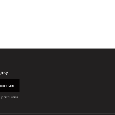
идку
саться
 рассылки