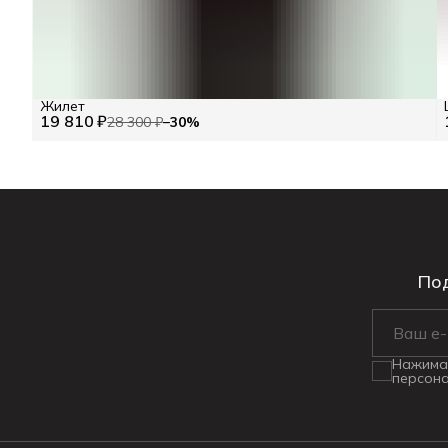
Жилет
19 810 ₽
28 300 ₽
−
30
%
Под
Нажимая
персона