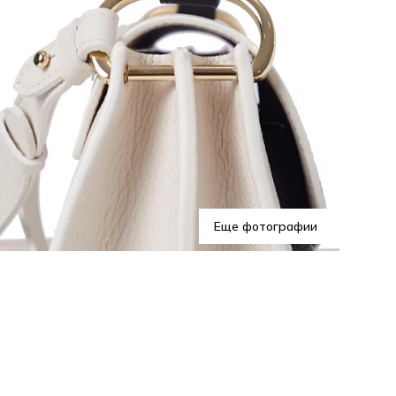
Эта
под
хра
про
Еще фотографии