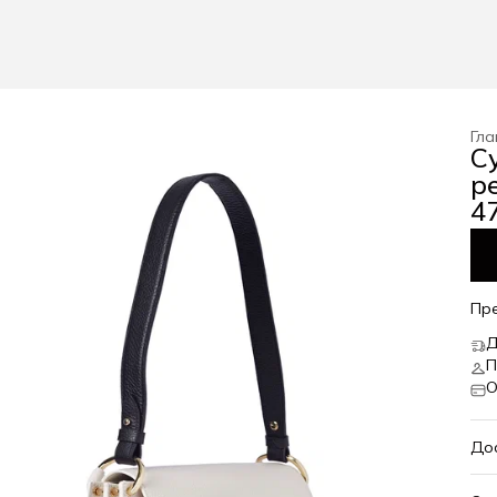
Гла
С
р
47
Пр
Д
П
О
До