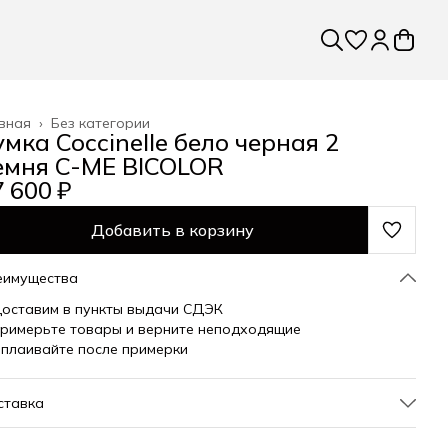
вная
›
Без категории
умка Coccinelle бело черная 2
емня C-ME BICOLOR
 600 ₽
Добавить в корзину
еимущества
оставим в пункты выдачи СДЭК
римерьте товары и верните неподходящие
плаивайте после примерки
ставка