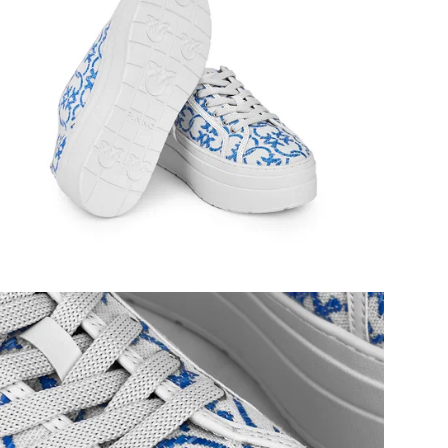
Пре
Эти
гар