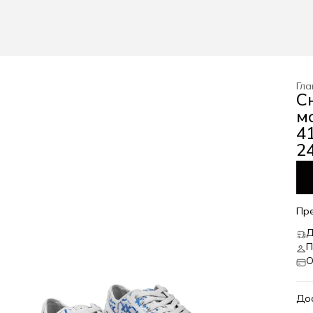
Гла
С
м
4
24
Пр
Д
П
О
До