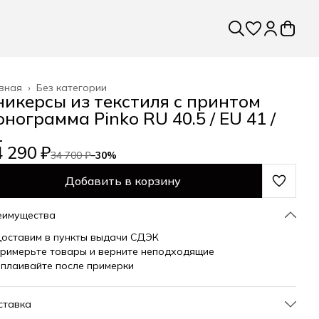
вная
›
Без категории
никерсы из текстиля с принтом
онограмма Pinko RU 40.5 / EU 41 /
1
 290 ₽
34 700 ₽
−
30
%
Добавить в корзину
еимущества
оставим в пункты выдачи СДЭК
римерьте товары и верните неподходящие
плаивайте после примерки
ставка