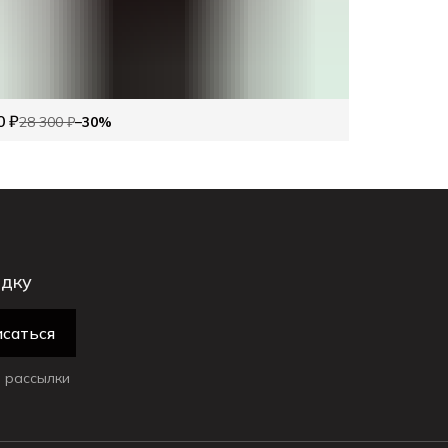
0 ₽
28 300 ₽
−
30
%
идку
саться
 рассылки