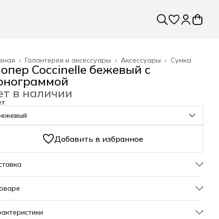
вная
›
Галантерея и аксессуары
›
Аксессуары
›
Сумка
опер Coccinelle бежевый с
онограммой
ет в наличии
ет
бежевый
Добавить в избранное
ставка
товаре
евая женская сумка-шопер «Coccinelle» — стильный
актеристики
ессуар, который станет незаменимым спутником