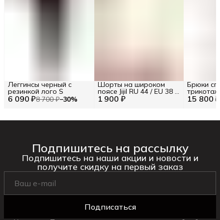
Леггинсы черный с
Шорты на широком
Брюки сп
резинкой лого S
поясе Jijil RU 44 / EU 38 /
трикота
6 090 ₽
1 900 ₽
S
15 800 
8 700 ₽
−
30
%
Подпишитесь на рассылку
Подпишитесь на наши акции и новости и
получите скидку на первый заказ
Подписаться