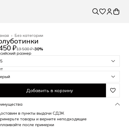
вная
›
Без категории
олуботинки
450 ₽
13 500 ₽
−
30
%
сийский размер
45
ет
серый
Добавить в корзину
еимущества
оставим в пункты выдачи СДЭК
римерьте товары и верните неподходящие
плаивайте после примерки