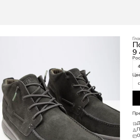
Гла
П
9 
Рос
Цв
Пр
Д
П
О