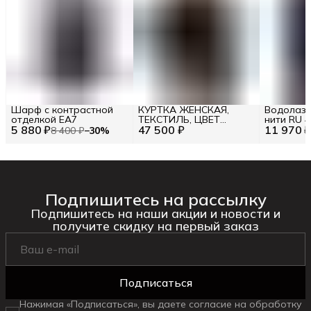
Шарф с контрастной
КУРТКА ЖЕНСКАЯ,
Водолазк
отделкой EA7
ТЕКСТИЛЬ, ЦВЕТ
нити RU 46
5 880 ₽
47 500 ₽
ЧЕРНЫЙ, АРТИКУЛ 25I
11 970 
8 400 ₽
−
30
%
J2P 0 J021 JJN1 U990,
РАЗМЕР 46
Подпишитесь на рассылку
Подпишитесь на наши акции и новости и
получите скидку на первый заказ
Подписаться
Нажимая «Подписаться», вы даете согласие на обработку