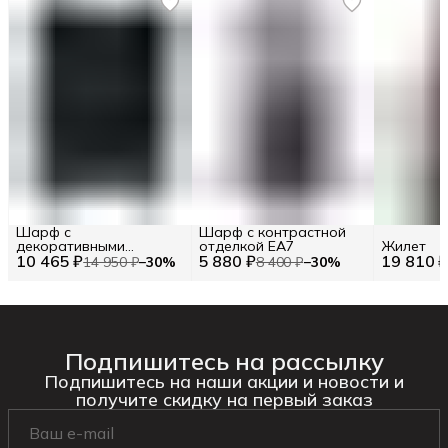
Шарф с
Шарф с контрастной
декоративными
отделкой EA7
Жилет
10 465 ₽
элементами TWINSET
5 880 ₽
19 810 
14 950 ₽
−
30
%
8 400 ₽
−
30
%
Подпишитесь на рассылку
Подпишитесь на наши акции и новости и
получите скидку на первый заказ