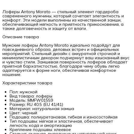
Лоферы Antony Morato — стильный элемент гардероба
современного мужчины, который сочетает элегантность и
комфорт. Эти модели выполнены из качественной замши,
обеспечивающей мягкость и приятность прикосновения, а
также долговечность и защиту от влаги.
Описание товара
Мужские лоферы Antony Morato идеально подойдут для
повседневного образа, деловых встреч и официальных
мероприятий. Стильный дизайн с аккуратной строчкой и
минималистичным декором подчеркнут ваш изысканный вкус
и чувство стиля. Замшевая поверхность лоферов обладает
приятной бархатистостью, благодаря чему обувь легко
адаптируется к форме ноги, обеспечивая комфортное
ношение.
Характеристики товара
Пол: мужской
Вид товара: лоферы
Модель: MMFW01559
Размер: RU 40.5 (EU 41/41)
Материал: натуральная замша
Цвет: черный
Подошва: полиуретановая, гибкая и износостойкая
Тип подошвы: мягкая и эластичная, обеспечивает
легкость хода и амортизацию
Крепление подошвы: клеевое
Стелька: съемная, выполнена из натуральной кожи