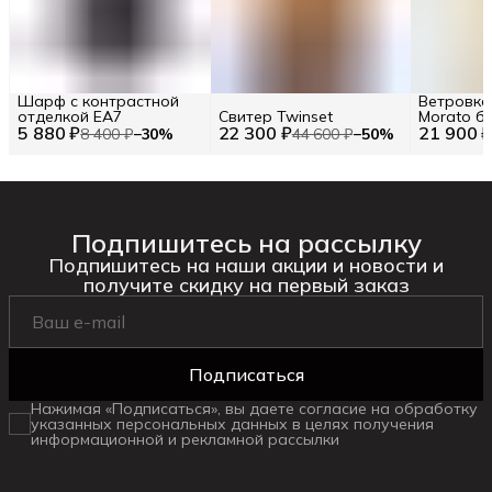
Шарф с контрастной
Ветровка
отделкой EA7
Свитер Twinset
Morato б
5 880 ₽
22 300 ₽
21 900 
8 400 ₽
−
30
%
44 600 ₽
−
50
%
Подпишитесь на рассылку
Подпишитесь на наши акции и новости и
получите скидку на первый заказ
Подписаться
Нажимая «Подписаться», вы даете согласие на обработку
указанных персональных данных в целях получения
информационной и рекламной рассылки