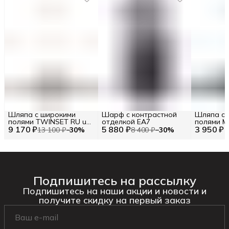
Шляпа с широкими
Шарф с контрастной
Шляпа с 
полями TWINSET RU uni
отделкой EA7
полями M
9 170 ₽
/ EU uni / uni
5 880 ₽
3 950 ₽
uni / EU un
13 100 ₽
−
30
%
8 400 ₽
−
30
%
Подпишитесь на рассылку
Подпишитесь на наши акции и новости и
получите скидку на первый заказ