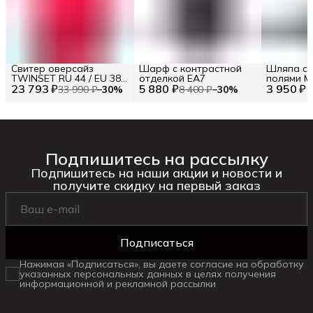
Свитер оверсайз
Шарф с контрастной
Шляпа с 
TWINSET RU 44 / EU 38 /
отделкой EA7
полями M
23 793 ₽
S
5 880 ₽
3 950 ₽
uni / EU un
33 990 ₽
−
30
%
8 400 ₽
−
30
%
Подпишитесь на рассылку
Подпишитесь на наши акции и новости и
получите скидку на первый заказ
Подписаться
Нажимая «Подписаться», вы даете согласие на обработку
указанных персональных данных в целях получения
информационной и рекламной рассылки