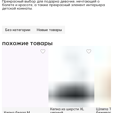
Прекрасный выбор для подарка девочке, мечтающей о
балете и красоте, а также прекрасный элемент интерьера
детской комнаты.
Без категории
Новые товары
похожие товары
Кепка из шерсти XL
Шляпа Tw
Кепка белая M
черный
бежевая