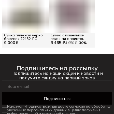
Сумка пляжная черно
Сумка с кошельком
бежевая 72132-BG
пляжная с принтом
9 000 ₽
3 465 ₽
цветные полосы (86102)
4 950 ₽
−
30
%
Цв. Бежевый (292997)
Подпишитесь на рассылку
Подпишитесь на наши акции и новости и
получите скидку на первый заказ
Подписаться
Нажимая «Подписаться», вы даете согласие на обработку
указанных персональных данных в целях получения
информационной и рекламной рассылки