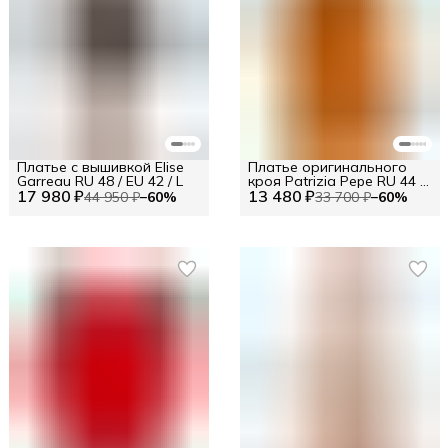
Платье с вышивкой Elise
Платье оригинального
Garreau RU 48 / EU 42 / L
кроя Patrizia Pepe RU 44 /
17 980 ₽
13 480 ₽
EU 38 / S
44 950 ₽
−
60
%
33 700 ₽
−
60
%