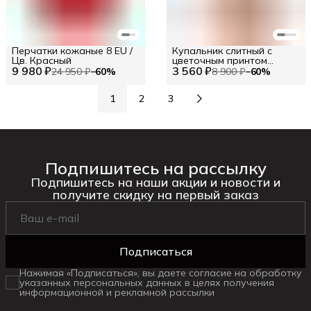
Перчатки кожаные 8 EU /
Купальник слитный с
Цв. Красный
цветочным принтом
9 980 ₽
3 560 ₽
Ritratti RU 46 / EU 40 / M
24 950 ₽
−
60
%
8 900 ₽
−
60
%
1
2
3
Подпишитесь на рассылку
Подпишитесь на наши акции и новости и
получите скидку на первый заказ
Подписаться
Нажимая «Подписаться», вы даете согласие на обработку
указанных персональных данных в целях получения
информационной и рекламной рассылки