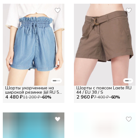
Шорты укорченные на
Шорты с поясом Laete RU
широкой резинке Jijil RU 50
44 / EU 38 / S
4 480 ₽
/ EU 44 / XL
2 960 ₽
11 200 ₽
−
60
%
7 400 ₽
−
60
%