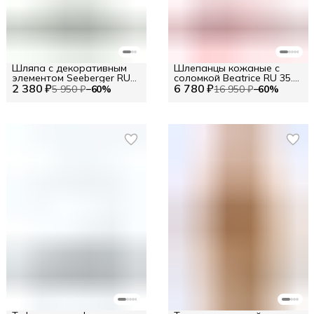
Шляпа с декоративным
Шлепанцы кожаные с
элементом Seeberger RU
соломкой Beatrice RU 35.5
2 380 ₽
uni / EU uni / uni
6 780 ₽
/ EU 36 / 36
5 950 ₽
−
60
%
16 950 ₽
−
60
%