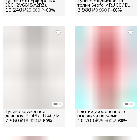
Туфли гол.перфорация
Туника с кулиской на
36,5 (2V6648/A2RZ)
талии Seafolly RU 50 / EU
10 240 ₽
Размер 35.5 (IT2) Цв.
3 980 ₽
44 / XL
25 600 ₽
−
60
%
9 950 ₽
−
60
%
Голубой (199871)
Туника кружевная
Платье укороченное с
длинная RU 46 / EU 40 / M
высокими плечами
7 560 ₽
10 200 ₽
TWINSET RU 50 / EU 44 /
18 900 ₽
−
60
%
25 500 ₽
−
60
%
XL