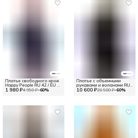
Платье свободного кроя
Платье с объемными
Happy People RU 42 / EU 36
рукавами и воланами RU
1 980 ₽
/ XS
10 600 ₽
44 / EU 38 / S
4 950 ₽
−
60
%
26 500 ₽
−
60
%