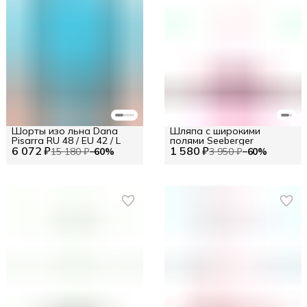
Шорты изо льна Dana
Шляпа с широкими
Pisarra RU 48 / EU 42 / L
полями Seeberger
6 072 ₽
1 580 ₽
15 180 ₽
−
60
%
3 950 ₽
−
60
%