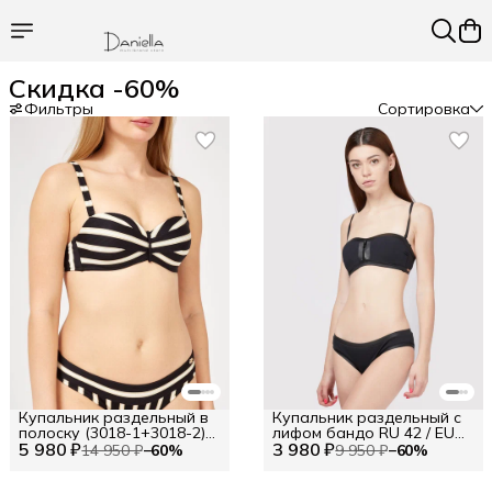
Скидка -60%
Фильтры
Сортировка
Купальник раздельный в
Купальник раздельный с
полоску (3018-1+3018-2)
лифом бандо RU 42 / EU
5 980 ₽
Размер 40B (EUR) Цв.
3 980 ₽
36 / XS
14 950 ₽
−
60
%
9 950 ₽
−
60
%
Чёрный (238028)