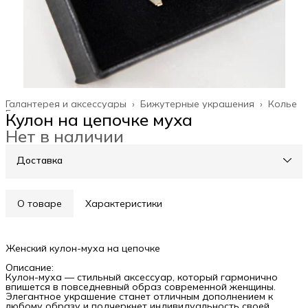
Галантерея и аксессуары
›
Бижутерные украшения
›
Колье
Главная
›
Кулон на цепочке муха
Нет в наличии
Доставка
О товаре
Характеристики
Женский кулон-муха на цепочке
Описание:
Кулон-муха — стильный аксессуар, который гармонично
впишется в повседневный образ современной женщины.
Элегантное украшение станет отличным дополнением к
любому образу и подчеркнет индивидуальность своей