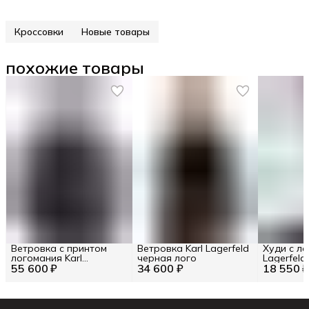
Кроссовки
Новые товары
похожие товары
Ветровка с принтом
Ветровка Karl Lagerfeld
Худи c ло
логомания Karl
черная лого
Lagerfeld 
55 600 ₽
Lagerfeld RU 56 / EU 54 /
34 600 ₽
18 550 
XXL
XXL