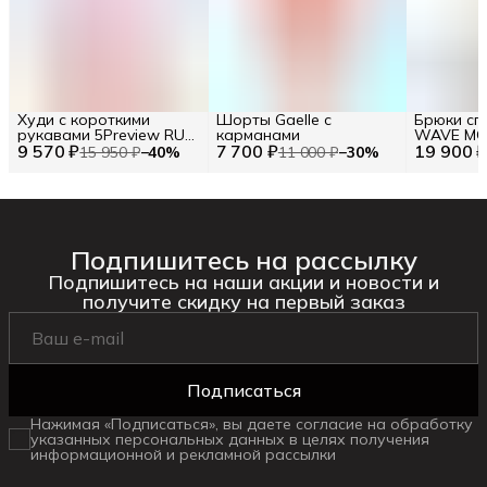
Худи с короткими
Шорты Gaelle с
Брюки сп
рукавами 5Preview RU
карманами
WAVE MO
9 570 ₽
42 / EU 36 / XS
7 700 ₽
19 900 
текстовы
15 950 ₽
−
40
%
11 000 ₽
−
30
%
Подпишитесь на рассылку
Подпишитесь на наши акции и новости и
получите скидку на первый заказ
Подписаться
Нажимая «Подписаться», вы даете согласие на обработку
указанных персональных данных в целях получения
информационной и рекламной рассылки