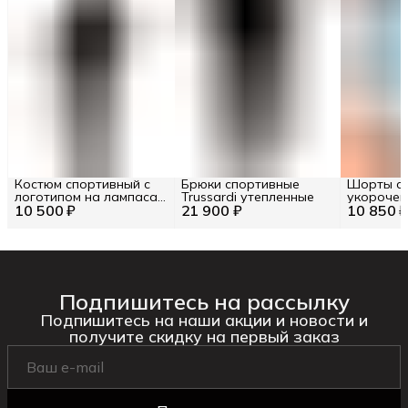
Костюм спортивный с
Брюки спортивные
Шорты с
логотипом на лампасах
Trussardi утепленные
укорочен
10 500 ₽
Lamborghini RU 52 / EU
21 900 ₽
10 850 
RU 42 / EU
50 / L
Подпишитесь на рассылку
Подпишитесь на наши акции и новости и
получите скидку на первый заказ