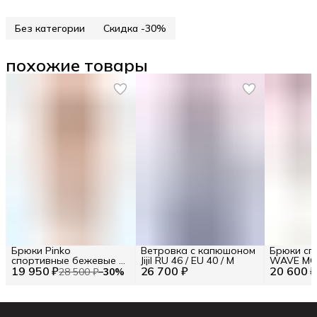
Без категории
Скидка -30%
похожие товары
Брюки Pinko
Ветровка с капюшоном
Брюки сп
спортивные бежевые с
Jijil RU 46 / EU 40 / M
WAVE MO
19 950 ₽
принтом
26 700 ₽
20 600 
аппликац
28 500 ₽
−
30
%