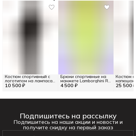
Костюм спортивный с
Брюки спортивные на
Костюм с
логотипом на лампасах
манжете Lamborghini RU
капюшоно
10 500 ₽
Lamborghini RU 52 / EU
4 500 ₽
50 / EU 48 / M
25 500 
54 / XXL
50 / L
Подпишитесь на рассылку
Подпишитесь на наши акции и новости и
получите скидку на первый заказ