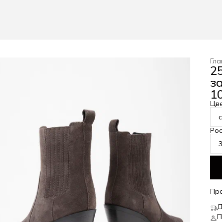
Гла
2
з
10
Цв
Рос
Пр
Д
П