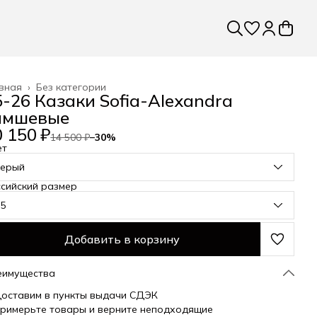
вная
›
Без категории
5-26 Казаки Sofia-Alexandra
амшевые
 150 ₽
14 500 ₽
−
30
%
ет
серый
сийский размер
35
Добавить в корзину
еимущества
оставим в пункты выдачи СДЭК
римерьте товары и верните неподходящие