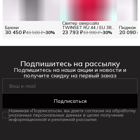
Свитер оверсайз
Брюки
TWINSET RU 44 / EU 38 /
Пиджак
30 450 ₽
23 793 ₽
S
20 090 
43 500 ₽
−
30
%
33 990 ₽
−
30
%
Подпишитесь на рассылку
Подпишитесь на наши акции и новости и
получите скидку на первый заказ
Подписаться
Нажимая «Подписаться», вы даете согласие на обработку
указанных персональных данных в целях получения
информационной и рекламной рассылки