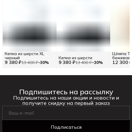
Кепка из шерсти XL
Шляпа Tw
черный
Кепка из шерсти
бежевая
9 380 ₽
9 380 ₽
12 300 
13 400 ₽
−
30
%
13 400 ₽
−
30
%
Подпишитесь на рассылку
Подпишитесь на наши акции и новости и
получите скидку на первый заказ
Подписаться