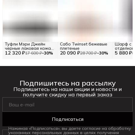
Туфли Мэри Джейн
Сабо Twinset бежевые
Шарф с к
черные лаковая кожа
плетеные
отделкой
12 320 ₽
38
20 090 ₽
5 880 ₽
17 600 ₽
−
30
%
28 700 ₽
−
30
%
8
Подпишитесь на рассылку
Подпишитесь на наши акции и новости и
получите скидку на первый заказ
Подписаться
Нажимая «Подписаться», вы даете согласие на обработку
указанных персональных данных в целях получения