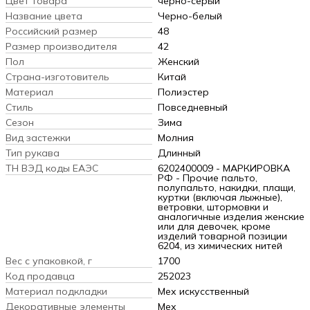
Цвет товара
черно-серый
Название цвета
Черно-белый
Российский размер
48
Размер производителя
42
Пол
Женский
Страна-изготовитель
Китай
Материал
Полиэстер
Стиль
Повседневный
Сезон
Зима
Вид застежки
Молния
Тип рукава
Длинный
ТН ВЭД коды ЕАЭС
6202400009 - МАРКИРОВКА
РФ - Прочие пальто,
полупальто, накидки, плащи,
куртки (включая лыжные),
ветровки, штормовки и
аналогичные изделия женские
или для девочек, кроме
изделий товарной позиции
6204, из химических нитей
Вес с упаковкой, г
1700
Код продавца
252023
Материал подкладки
Мех искусственный
Декоративные элементы
Мех