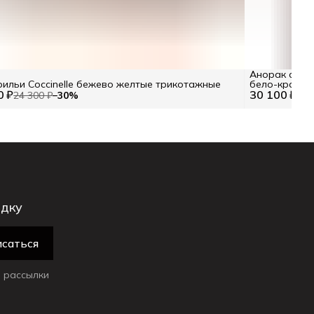
Анорак с от
ильи Coccinelle бежево желтые трикотажные
бело-красный
0 ₽
30 100 ₽
24 300 ₽
−
30
%
идку
саться
 рассылки