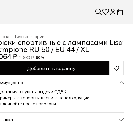
вная
›
Без категории
рюки спортивные с лампасами Lisa
mpione RU 50 / EU 44 / XL
064 ₽
12 660 ₽
−
60
%
Добавить в корзину
еимущества
оставим в пункты выдачи СДЭК
римерьте товары и верните неподходящие
плаивайте после примерки
ставка