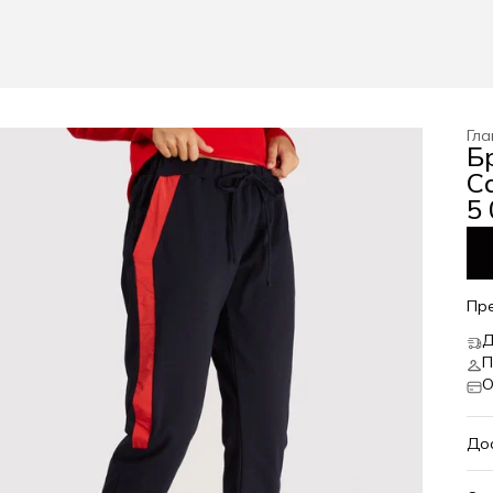
Гла
Б
Ca
5 
Пр
Д
П
О
До