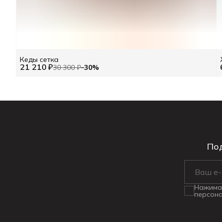
Кеды сетка
21 210 ₽
30 300 ₽
−
30
%
Под
Нажимая
персона