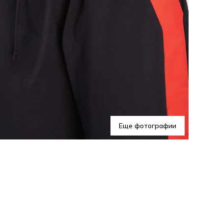
Ухо
Еще фотографии
Эти
не
пре