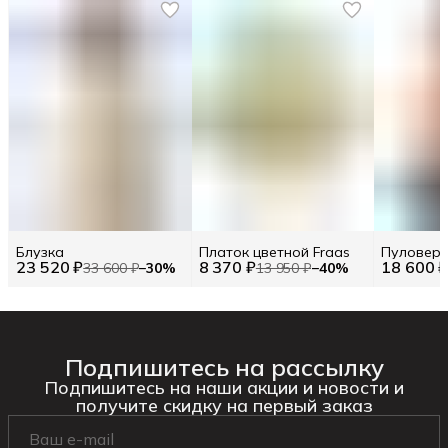
Блузка
Платок цветной Fraas
Пуловер 
23 520 ₽
8 370 ₽
18 600 
33 600 ₽
−
30
%
13 950 ₽
−
40
%
Подпишитесь на рассылку
Подпишитесь на наши акции и новости и
получите скидку на первый заказ