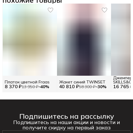
Джемпер 
Платок цветной Fraas
Жакет синий TWINSET
SKILLS&G
8 370 ₽
40 810 ₽
16 765 
EU 38 / S
13 950 ₽
−
40
%
58 300 ₽
−
30
%
Подпишитесь на рассылку
Подпишитесь на наши акции и новости и
получите скидку на первый заказ