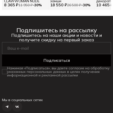
CLAWWOMAN NUDE
замши
декорат
8 365 ₽
18 550 ₽
10 465 
элемента
11 950 ₽
−
30
%
26 500 ₽
−
30
%
Подпишитесь на рассылку
Подпишитесь на наши акции и новости и
получите скидку на первый заказ
Подписаться
Нажимая «Подписаться», вы даете согласие на обработку
указанных персональных данных в целях получения
информационной и рекламной рассылки
Мы в социальных сетях