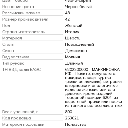
Цвет товара
черно-серый
Название цвета
Черно-белый
Российский размер
48
Размер производителя
42
Пол
Женский
Страна-изготовитель
Италия
Материал
Шерсть
Стиль
Повседневный
Сезон
Демисезон
Вид застежки
Молния
Тип рукава
Длинный
ТН ВЭД коды ЕАЭС
6202200000 - МАРКИРОВКА
РФ - Пальто, полупальто,
накидки, плащи, куртки
(включая лыжные), ветровки,
штормовки и аналогичные
изделия женские или для
девочек, кроме изделий
товарной позиции 6204, из
шерстяной пряжи или пряжи
из тонкого волоса животных
Вес с упаковкой, г
800
Код продавца
263621
Материал подкладки
Полиэстер