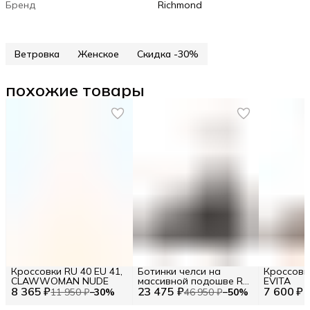
Бренд
Richmond
Ветровка
Женское
Скидка -30%
похожие товары
Кроссовки RU 40 EU 41,
Ботинки челси на
Кроссовк
CLAWWOMAN NUDE
массивной подошве RU
EVITA
8 365 ₽
23 475 ₽
38.5 / EU 39 / 39
7 600 ₽
11 950 ₽
−
30
%
46 950 ₽
−
50
%