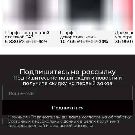
Шарф с контрастной
Шарф с
Дождевик
отделкой EA7
декоративными
монограм
5 880 ₽
10 465 ₽
элементами TWINSET
36 950 
46 / EU 40
8 400 ₽
−
30
%
14 950 ₽
−
30
%
Подпишитесь на рассылку
Подпишитесь на наши акции и новости и
получите скидку на первый заказ
Подписаться
Нажимая «Подписаться», вы даете согласие на обработку
указанных персональных данных в целях получения
информационной и рекламной рассылки